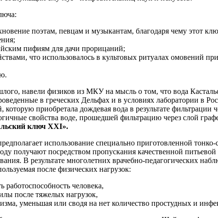
люча:
хновение поэтам, певцам и музыкантам, благодаря чему этот кл
ения;
ийским пифиям для дачи прорицаний;
ствами, что использовалось в культовых ритуалах омовений п
ю.
шлого, навели физиков из МКУ на мысль о том, что вода Кастал
оведенные в греческих Дельфах и в условиях лаборатории в Росс
 которую приобретала дождевая вода в результате фильтрации ч
огичные свойства воде, прошедшей фильтрацию через слой графе
льский ключ XXI».
предполагает использование специально приготовленной тонко-
оду получают посредством пропускания качественной питьевой 
вания. В результате многолетних врачебно-педагогических на
пользуемая после физических нагрузок:
ь работоспособность человека,
силы после тяжелых нагрузок,
низма, уменьшая или сводя на нет количество простудных и инф