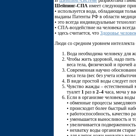
В
Шейпинг-системе
разработана гамм
Шейпинг-СПА
имеет следующие при
• используется вода, обладающая тол
выданы Патенты РФ в области медици
• это всегда индивидуальные техноло
• СПА-воздействие на человека всегда
• здесь считается, что
Здоровье человек
Люди со средним уровнем интеллекта (
Вода необходима человеку для жи
Чтобы жить здоровой, надо пить 
веса тела, физической и прочей 
Современная научно обоснованн
веса тела (вес без учета избыточ
В виде простой воды следует по
Чувство жажды – естественный м
туалет
1
раз в
2–4
часа, моча у ва
Если в организме человека воды 
• обменные процессы замедляютс
• происходит более быстрый набо
• работоспособность, качество р
• уменьшается выносливость и 
• увеличивается подверженность
• нехватку воды организм старае
• для клеток кожи нехватка вод