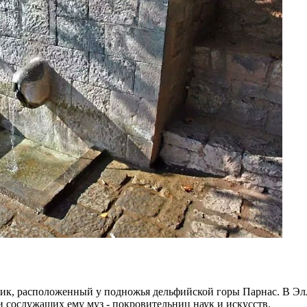
ик, расположенный у подножья дельфийской горы Парнас. В Эл
 сослужащих ему муз - покровительниц наук и искусств.