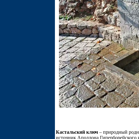
Кастальский ключ
– природный родн
источник Аполлона Гиперборейского и