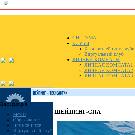
СИСТЕМА
КЛУБЫ
Каталог шейпинг-клубо
Виртуальный клуб
ЛИЧНЫЕ КОМНАТЫ
ЛИЧНАЯ КОМНАТА1
ЛИЧНАЯ КОМНАТА2
ЛИЧНАЯ КОМНАТА3
Информация
ШЕЙПИНГ-СПА
МФШ
Образование
Для новичков
Виртуальный клуб