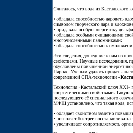
Считалось, что вода из Кастальского к
• обладала способностью даровать вдо
символом творческого дара и вдохнов
• придавала особую энергетику дельф
• обладала особыми очищающими свой
многочисленными паломниками:
• обладала способностью к омоложени
Эти сведения, дошедшие к нам из про
свойствами. Научные исследования, пр
обусловлены повышенной энергетикой,
Парнас. Ученым удалось придать анал
современной СПА-технологии
«Каста
Технология «Кастальский ключ XXI» 
энергетическими свойствами. Такую в
последующего её специального озвучи
МФШ установлено, что такая вода, ис
• обладает свойством заметно повышат
• позволяет быстрее восстанавливать 
• увеличивает сопротивляемость орга