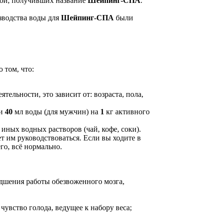
дой, получивших название
Шейпинг-СПА
.
зводства воды для
Шейпинг-СПА
были
 том, что:
ельности, это зависит от: возраста, пола,
 и
40
мл воды (для мужчин) на
1
кг активного
 иных водных растворов (чай, кофе, соки).
т им руководствоваться. Если вы ходите в
го, всё нормально.
удшения работы обезвоженного мозга,
чувство голода, ведущее к набору веса;