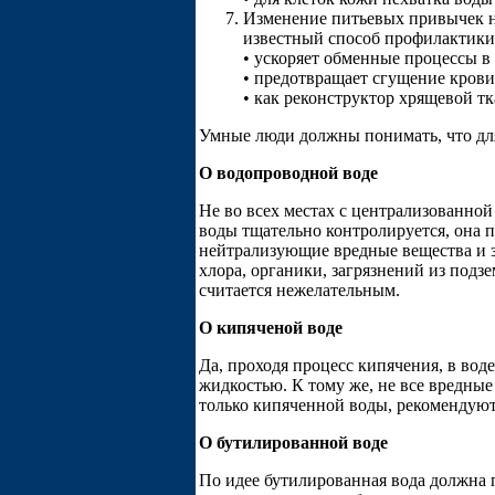
Изменение питьевых привычек н
известный способ профилактики 
• ускоряет обменные процессы в
• предотвращает сгущение крови
• как реконструктор хрящевой т
Умные люди должны понимать, что для 
О водопроводной воде
Не во всех местах с централизованной
воды тщательно контролируется, она п
нейтрализующие вредные вещества и з
хлора, органики, загрязнений из подз
считается нежелательным.
О кипяченой воде
Да, проходя процесс кипячения, в вод
жидкостью. К тому же, не все вредны
только кипяченной воды, рекомендую
О бутилированной воде
По идее бутилированная вода должна 