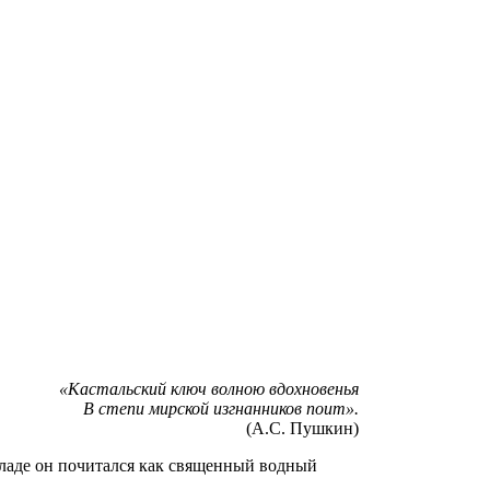
«Кастальский ключ волною вдохновенья
В степи мирской изгнанников поит».
(А.С. Пушкин)
ладе он почитался как священный водный