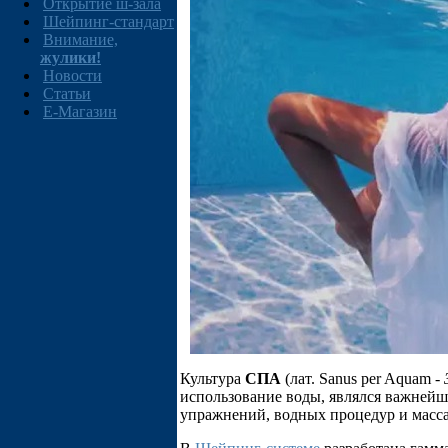
Открытие ш-зала
Шейпинг-стандарт
Внимание,
жулики!
Новости
Статьи
E-Магазин
Культура
СПА
(лат. Sanus per Aquam -
использование воды, являлся важнейш
упражнений, водных процедур и масс