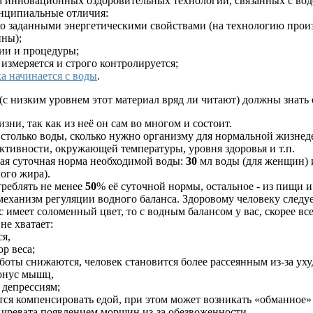
а инновационных оздоровительных технологий, связанных с во
нципиальные отличия:
ько заданными энергетическими свойствами (на технологию прои
ны);
гии и процедуры;
 измеряется и строго контролируется;
а начинается с воды
.
с низким уровнем этот материал вряд ли читают) должны знать о
зни, так как из неё он сам во многом и состоит.
столько воды, сколько нужно организму для нормальной жизнедеят
активности, окружающей температуры, уровня здоровья и т.п.
ая суточная норма необходимой воды:
30
мл воды (для женщин)
ного жира).
треблять не менее
50
% её суточной нормы, остальное - из пищи и
еханизм регуляции водного баланса. Здоровому человеку следуе
с имеет соломенный цвет, то с водным балансом у вас, скорее все
не хватает:
я,
р веса;
аботы снижаются, человек становится более рассеянным из-за ух
тонус мышц,
 депрессиям;
тся компенсировать едой, при этом может возникать «обманное» 
ы чревата появлением морщин из-за обезвоженности.