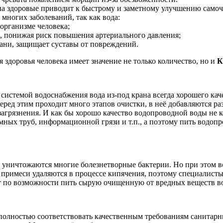
а здоровые приводит к быстрому и заметному улучшению самочу
многих заболеваний, так как вода:
 организме человека;
, понижая риск повышения артериального давления;
кани, защищает суставы от повреждений.
здоровья человека имеет значение не только количество, но и
К
 системой водоснабжения вода из-под крана всегда хорошего кач
еред этим проходит много этапов очистки, в неё добавляются р
агрязнения. И как бы хорошо качество водопроводной воды не к
емных труб, информационной грязи и т.п., а поэтому пить водо
е уничтожаются многие болезнетворные бактерии. Но при этом в
е примеси удаляются в процессе кипячения, поэтому специалист
т по возможности пить сырую очищенную от вредных веществ во
полностью соответствовать качественным требованиям санитарны