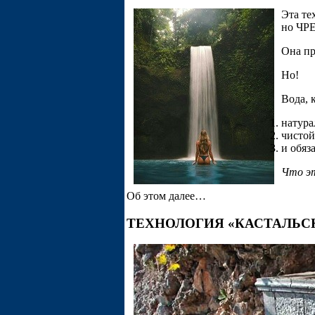
Эта те
но ЧР
Она пр
Но!
Вода, 
натура
чистой
и обя
Что эт
Об этом далее…
ТЕХНОЛОГИЯ «КАСТАЛЬС