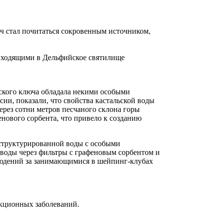
юч стал почитаться сокровенным источником,
риходящими в Дельфийское святилище
ьского ключа обладала некими особыми
ии, показали, что свойства кастальской воды
ерез сотни метров песчаного склона горы
нового сорбента, что привело к созданию
структурированной воды с особыми
воды через фильтры с графеновым сорбентом и
блюдений за занимающимися в шейпинг-клубах
екционных заболеваний.