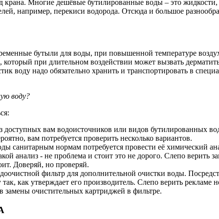
под крана. Многие дешёвые бутилированные воды – это жидкости
лей, например, перекиси водорода. Отсюда и большое разнообр
временные бутыли для воды, при повышенной температуре возду
, который при длительном воздействии может вызвать дерматиты
тик воду надо обязательно хранить и транспортировать в специ
ую воду?
ся:
из доступных вам водоисточников или видов бутилированных в
роятно, вам потребуется проверить несколько вариантов.
оды санитарным нормам потребуется провести её химический ан
акой анализ - не проблема и стоит это не дорого. Слепо верить з
оит. Доверяй, но проверяй.
доочистной фильтр для дополнительной очистки воды. Посредст
так, как утверждает его производитель. Слепо верить рекламе н
в замены очистительных картриджей в фильтре.
А