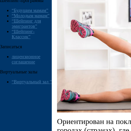
Шейпинг-программы
“Будущим мамам”
“Молодым мамам”
“Шейпинг для
эмигрантов”
“Шейпинг-
Классик”
Записаться
лицензионное
соглашение
Виртуальные залы
“Виртуальный зал ”
Ориентирован на пок
городах (странах), гд